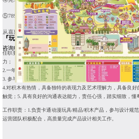
⑤789路：嶂厦村 ⇋ 雁田海关，嘉辉天桥站下车。
从嘉辉天桥下车后，在嘉辉路步行约400米即可到达龙
『玩具产品设计师（积木方向）』
咨询电话： 4000018887，
0769-87562288， 0769-875
任职要求：1.美术或设计相关专业本科及以上学历，熟练使用LEGO D
力；
2.一年以上动漫/玩具/精品/积木/饰品行业从业经历，熟悉
3. 参与设计方案的制定，优化设计流程，有效率地执行公司或
4.对积木有热情，具备独特的表现力及艺术理解力，具备良
触觉；5. 具有良好的沟通表达能力，责任心强，踏实细致，懂
工作职责：1.负责卡通动漫玩具/精品/积木产品，参与设计
运营团队积极配合，高质量完成产品设计相关工作。