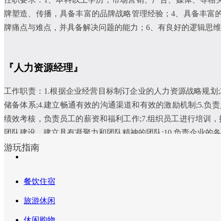
牌塑造、传播，具备丰富的品牌战略管理经验；4、具备丰富
牌痛点与难点，并具备解决问题的能力；6、有良好的逻辑思
『人力资源经理』
工作职责：1.根据企业经营目标制订企业的人力资源战略规划;
储备体系;4.建立畅通有效的沟通渠道和有效的激励机制;5.
绩效考核，负责员工的薪资和福利工作;7.组织员工进行培训，
团队建设，建立具有凝聚力和团队精神的团队;10.负责企业的各
游玩指南
任职要求：1.具备基本的专业知识和基础技能。能熟练操作办
管理才能和良好的个人形象;3.具有开拓创新的理念;4.具有
餐饮住宿
发现、细致观察的能力，掌握企业运转和市场动态，能随着市场
需要多倾听员工的意见和建议，好的建议和意见需要被接纳;7.
旅游休闲
力，社会在发展，人力资源也在不断的创新和发展，人力资源
休闲购物