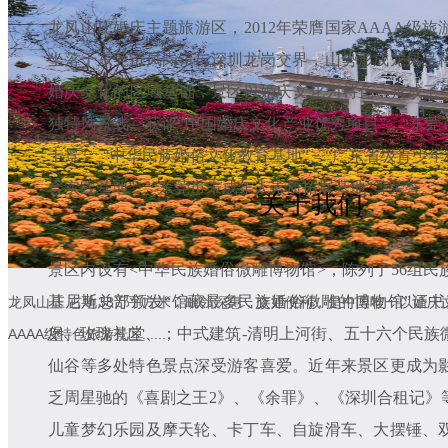
龙凤山庄婚庆主题旅游区，2012年荣膺国家AAAA级旅
坐落于东莞市凤岗镇与深圳龙岗交界，山势形成龙凤呈
婚庆文化的区域基础，景区以婚庆文化为特色，形成了“
独特风景线。获评“中国婚庆文化产业优秀项目”、“东莞
十景”、“中华民族婚俗文化教育基地”、“广东省级青少年
会实践基地”、“东莞市未成年人素质拓展基地”等荣誉。
关于我们
景区内设有<中华民族婚俗微雕博物馆>，陈列了56组
基尼斯总部颁发“馆藏最多民族婚俗微雕的博物馆”证书
龙凤山庄 占地38万平方米，毗邻深惠，交通便利，是中国唯一以婚
堡、玫瑰礼堂、；中式建筑-清明上河街、五十六个民族
AAAA级特色旅游景区......
仙谷等多处特色景点深受游客喜爱。近年来景区更成为
乏周星驰的《喜剧之王2》、《余罪》、《深圳合租记》
儿童梦幻乐园及摩天轮、卡丁车、自旋滑车、大摆锤、双