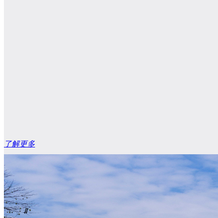
了解更多
ꁲ