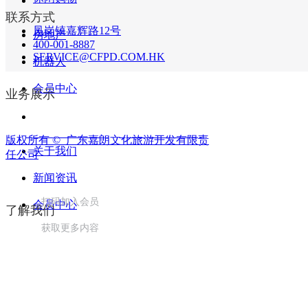
联系方式
凤岗镇嘉辉路12号
房地产
联系电话：
蒋小姐18320866819 周先生13431172251 邮
400-001-8887
SERVICE@CFPD.COM.HK
机器人
会员中心
业务展示
粤ICP备10211930号
粤ICP备19088927号
版权所有 © 
广东嘉朗文化旅游开发有限责
关于我们
任公司
新闻资讯
扫码加入会员
会员中心
了解我们
获取更多内容