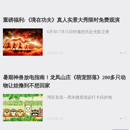
重磅福利:《境在功夫》真人实景大秀限时免费观演
6月30-7月15日特邀您共赴光影之夜
2026-07-01
넶
65
暑期神兽放电指南！龙凤山庄《萌宠部落》200多只动
物让娃撸到不想回家
湾区首选—周末微度假必打卡目的地
2026-06-29
넶
77