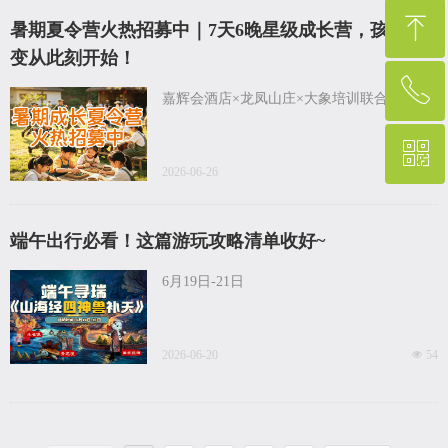
ꁸ
暑期夏令营火热招募中｜7天6晚星级成长营，孩子蜕
变从此刻开始！
ꂅ
回到顶部
嘉辉会酒店×龙凤山庄×大象培训联合运营
ꀥ
400-001-8887
2026-06-26
넶
53
微信二维码
端午出行必看！这篇游玩攻略清单收好~
6月19日-21日
2026-06-20
넶
54