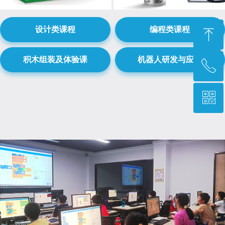
设计类课程
编程类课程
ꁸ
积木组装及体验课
机器人研发与应用
ꂅ
回到顶部
ꀥ
0769-87777455转2504
微信二维码