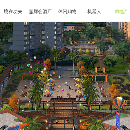
境在功夫
嘉辉会酒店
休闲购物
机器人
房地产