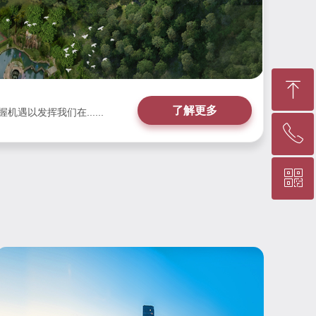
ꁸ
了解更多
遇以发挥我们在......
ꂅ
回到顶部
ꀥ
400-001-8887
微信二维码