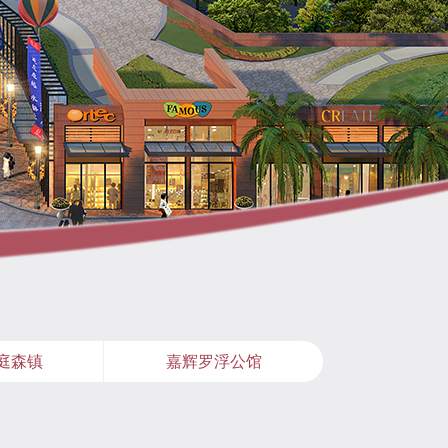
庭森镇
嘉辉罗浮公馆