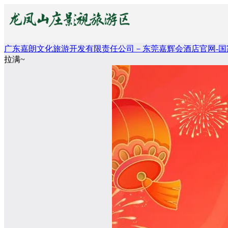
龙凤山庄
广东嘉朗文化旅游开发有限责任公司－东莞嘉辉会酒店官网-国
拉满~
ꀅ
简体中文
境在功夫
English
嘉辉会酒店
简体中
文
休闲购物
机器人
房地产
新闻资讯
关于我们
在线预订