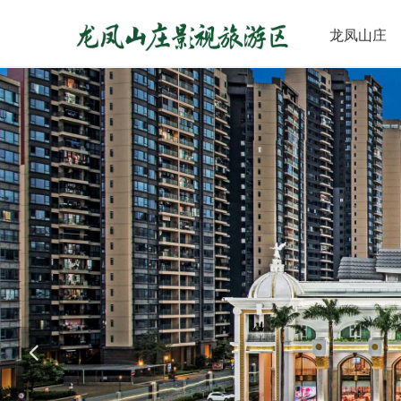
龙凤山庄
넳