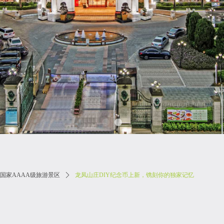
国家AAAA级旅游景区
ꄲ
龙凤山庄DIY纪念币上新，镌刻你的独家记忆