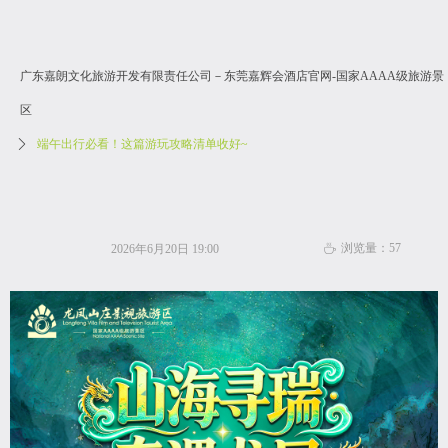
广东嘉朗文化旅游开发有限责任公司－东莞嘉辉会酒店官网-国家AAAA级旅游景
区
ꄲ
端午出行必看！这篇游玩攻略清单收好~
浏览量：
57
2026年6月20日
19:00
ꄘ