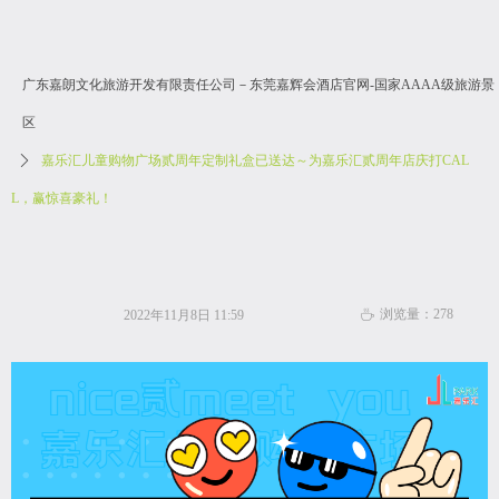
广东嘉朗文化旅游开发有限责任公司－东莞嘉辉会酒店官网-国家AAAA级旅游景
区
ꄲ
嘉乐汇儿童购物广场贰周年定制礼盒已送达～为嘉乐汇贰周年店庆打CAL
L，赢惊喜豪礼！
浏览量：
278
2022年11月8日
11:59
ꄘ