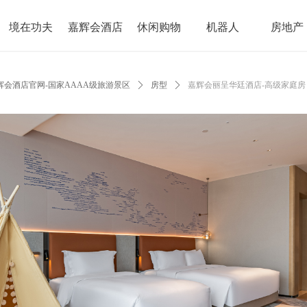
境在功夫
嘉辉会酒店
休闲购物
机器人
房地产
会酒店官网-国家AAAA级旅游景区
ꄲ
房型
ꄲ
嘉辉会丽呈华廷酒店-高级家庭房