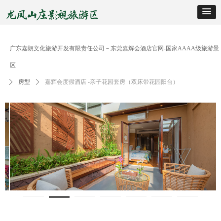
广东嘉朗文化旅游开发有限责任公司－东莞嘉辉会酒店官网-国家AAAA级旅游景
区
ꄲ
房型
ꄲ
嘉辉会度假酒店 -亲子花园套房（双床带花园阳台）