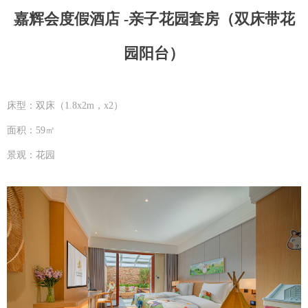
嘉辉会度假酒店 -亲子花园套房（双床带花
园阳台）
床型：双床（1.8x2m，x2）
面积：59㎡
景观：花园