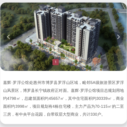
넳
넲
1
2
嘉辉·罗浮公馆处惠州市博罗县罗浮山区域，毗邻5A级旅游景区罗浮
山风景区，博罗县长宁镇政府正对面。嘉辉·罗浮公馆项目总规划用地
约4798㎡，总建筑面积约45657㎡，其中住宅面积约30339㎡，商业
面积约3998㎡，项目规划有4栋住宅楼，主力产品为70-115㎡的二至
三房，有中央平台花园，自带双层大型商业，共计330户。