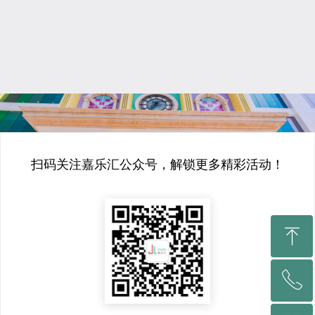
扫码关注嘉乐汇公众号，解锁更多精彩活动！
ꁸ
ꂅ
回到顶部