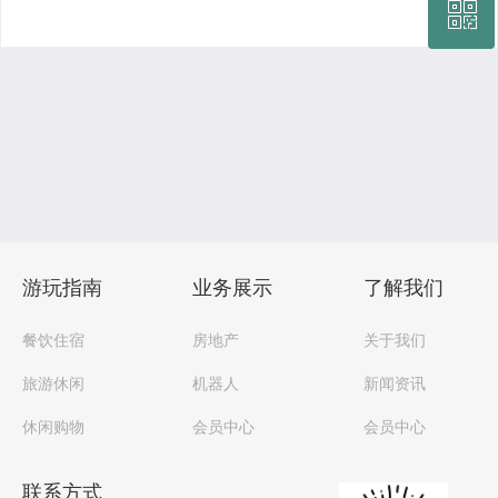
ꀥ
0769-8777 8500
微信二维码
游玩指南
业务展示
了解我们
餐饮住宿
房地产
关于我们
旅游休闲
机器人
新闻资讯
休闲购物
会员中心
会员中心
联系方式