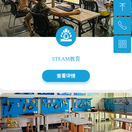
ꁸ
ꂅ
回到顶部
ꀥ
0769-87777455转2504
STEAM教育
微信二维码
查看详情