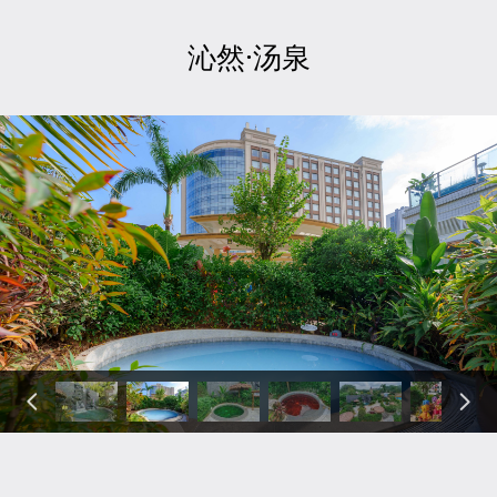
沁然·汤泉
넳
넲